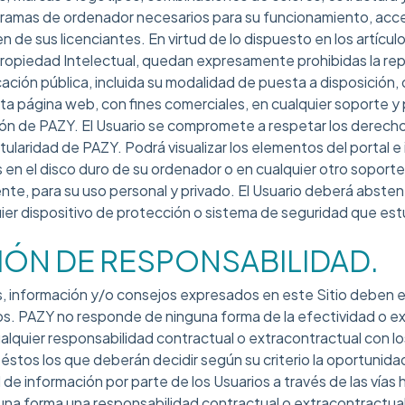
ramas de ordenador necesarios para su funcionamiento, acces
n de sus licenciantes. En virtud de lo dispuesto en los artículo
ropiedad Intelectual, quedan expresamente prohibidas la rep
cación pública, incluida su modalidad de puesta a disposición, 
ta página web, con fines comerciales, en cualquier soporte y 
ación de PAZY. El Usuario se compromete a respetar los derec
titularidad de PAZY. Podrá visualizar los elementos del portal e 
s en el disco duro de su ordenador o en cualquier otro soporte
nte, para su uso personal y privado. El Usuario deberá abstener
uier dispositivo de protección o sistema de seguridad que estu
SIÓN DE RESPONSABILIDAD.
s, información y/o consejos expresados en este Sitio deben
s. PAZY no responde de ninguna forma de la efectividad o ex
quier responsabilidad contractual o extracontractual con l
 éstos los que deberán decidir según su criterio la oportunida
de información por parte de los Usuarios a través de las vías h
una forma una responsabilidad contractual o extracontractual