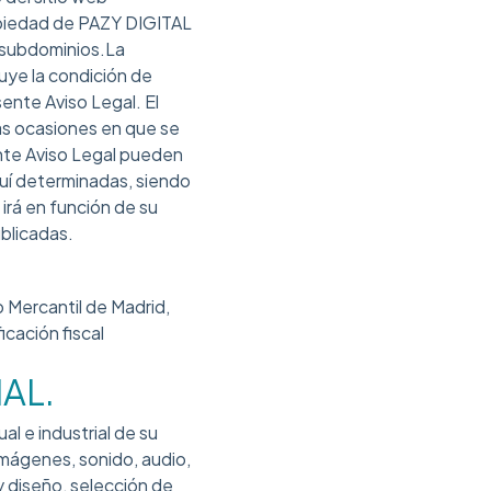
ropiedad de PAZY DIGITAL
s subdominios.La
buye la condición de
sente Aviso Legal. El
as ocasiones en que se
ente Aviso Legal pueden
quí determinadas, siendo
irá en función de su
blicadas.
o Mercantil de Madrid,
cación fiscal
AL.
al e industrial de su
imágenes, sonido, audio,
y diseño, selección de