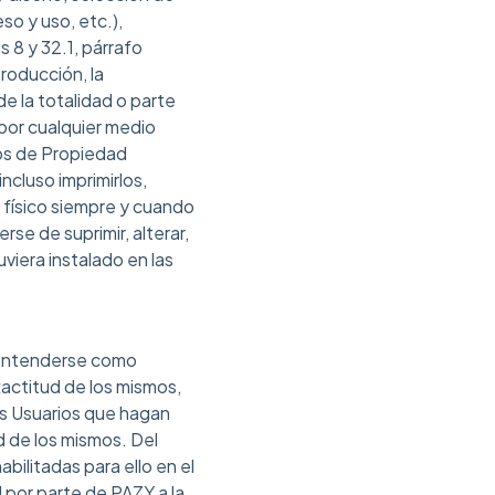
o y uso, etc.),
s 8 y 32.1, párrafo
roducción, la
de la totalidad o parte
por cualquier medio
hos de Propiedad
incluso imprimirlos,
 físico siempre y cuando
se de suprimir, alterar,
viera instalado en las
 entenderse como
actitud de los mismos,
os Usuarios que hagan
d de los mismos. Del
abilitadas para ello en el
 por parte de PAZY a la