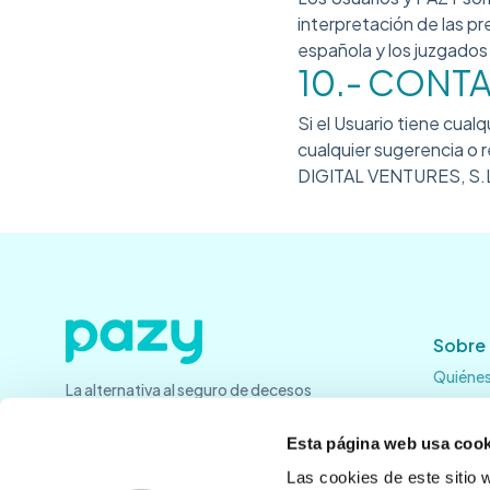
interpretación de las pr
española y los juzgados
10.- CONT
Si el Usuario tiene cual
cualquier sugerencia o 
DIGITAL VENTURES, S.L.
Sobre
Quiéne
La alternativa al seguro de decesos
Únete a
En los 
Esta página web usa cook
Blog
Las cookies de este sitio 