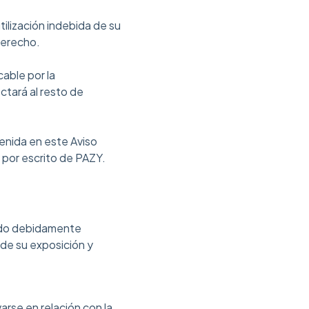
ilización indebida de su
derecho.
cable por la
ectará al resto de
tenida en este Aviso
 por escrito de PAZY.
endo debidamente
 de su exposición y
rse en relación con la