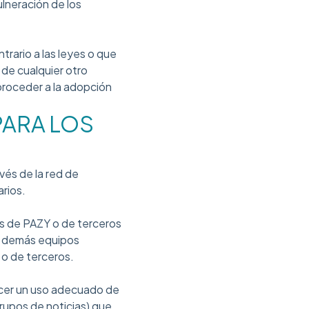
ulneración de los
ntrario a las leyes o que
 de cualquier otro
proceder a la adopción
PARA LOS
avés de la red de
rios.
es de PAZY o de terceros
 y demás equipos
 o de terceros.
hacer un uso adecuado de
grupos de noticias) que