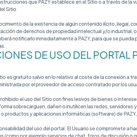
strucciones que PAZY establece en el Sitio o a través de la v
el Sitio
ocimiento de la existencia de algún contenido ilícito, ilegal, co
acción de derechos de propiedad intelectual y/o industrial, o
berá notificarlo inmediatamente a PAZY, para que se pueda 
as.
CIONES DE USO DEL PORTAL 
io es gratuito salvo en lo relativo al coste de la conexión a tr
nistrada por el proveedor de acceso contratado por los usua
ibido el uso del Sitio con fines lesivos de bienes o interes
 forma sobrecarguen, dañen o inutilicen las redes, servidores
 o productos y aplicaciones informáticas (software) de PAZY,
ponsabilidad del uso del portal. El Usuario se compromete a 
os (como por ejemplo servicios de chat, foros de discusión o 