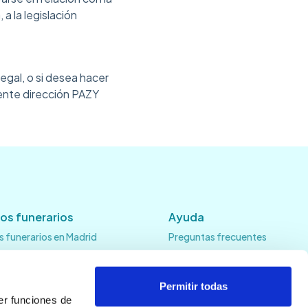
a la legislación
Legal, o si desea hacer
iente dirección PAZY
ios funerarios
Ayuda
s funerarios en Madrid
Preguntas frecuentes
s funerarios en Barcelona
s funerarios en Valencia
Permitir todas
s funerarios en Sevilla
er funciones de