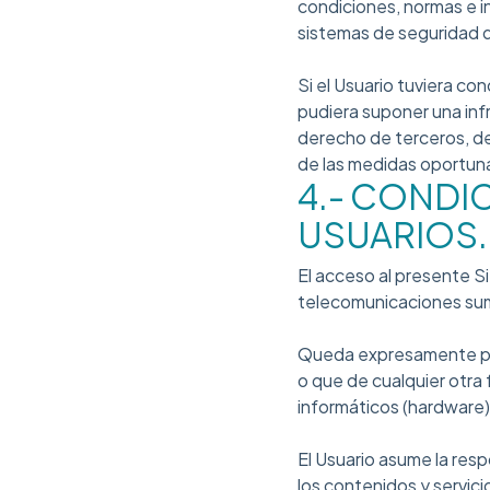
condiciones, normas e in
sistemas de seguridad d
Si el Usuario tuviera con
pudiera suponer una infr
derecho de terceros, de
de las medidas oportun
4.- CONDI
USUARIOS.
El acceso al presente Sit
telecomunicaciones sumi
Queda expresamente proh
o que de cualquier otra
informáticos (hardware)
El Usuario asume la res
los contenidos y servici