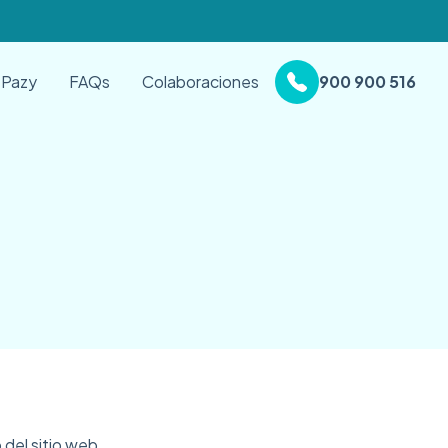
 Pazy
FAQs
Colaboraciones
900 900 516
 del sitio web