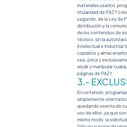
materiales usados, prog
titularidad de PAZY o bie
segundo, de la Ley de P
distribución y la comuni
de los contenidos de es
técnico, sin la autoriz
Intelectual e Industrial 
copiarlos y almacenarlo
sea, única y exclusivame
eludir o manipular cualq
páginas de PAZY.
3.- EXCLU
El contenido, programa
simplemente orientativo
quedando exenta de cual
uso de ellos, ya que son
mismo modo, la solicitud 
Sitio no supone de ning