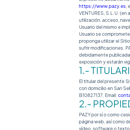
https://www.pazy.es
,
VENTURES, S.L.U. (en ad
utilización, acceso, nav
Usuario del mismo e impl
Usuario se compromete a
proponga utilizar el Sit
sufrir modificaciones. 
debidamente publicadas 
exposición y estarán v
1.- TITULA
El titular del presente 
con domicilio en San Se
B10827137. Email:
cont
2.- PROPIE
PAZY por sí o como cesio
página web, así como de
vídeo, software o texto