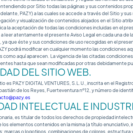
 entendiendo por Sitio todas las páginas y sus contenidos p
elante, PAZY) a las cuales se accede a través del Sitio y su
egación y visualización de contenidos alojados en el Sitio atri
ica la aceptación de todas las condiciones incluidas en el pre
 leer atentamente el presente Aviso Legal en cada una de l
io, ya que éste y sus condiciones de uso recogidas en el pres
PAZY podrá modificar en cualquier momento las condiciones a
como aquí aparecen. La vigencia de las citadas condiciones 
igentes hasta que sean modificadas por otras debidamente pu
RIDAD DEL SITIO WEB.
Sitio es PAZY DIGITAL VENTURES, S.L.U., inscrita en el Registr
bastián de los Reyes, Fuerteventura nº12, y número de identifi
acto@pazy.es
DAD INTELECTUAL E INDUSTRI
naria, es titular de todos los derechos de propiedad intelectu
 los elementos contenidos en la misma (a título enunciativo, 
s; marcas o logotipos, combinaciones de colores, estructura 