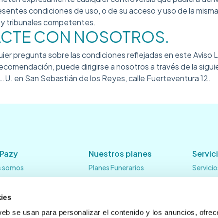
esentes condiciones de uso, o de su acceso y uso de la misma, 
 y tribunales competentes.
ACTE CON NOSOTROS.
quier pregunta sobre las condiciones reflejadas en este Aviso 
recomendación, puede dirigirse a nosotros a través de la sigu
U. en San Sebastián de los Reyes, calle Fuerteventura 12.
 Pazy
Nuestros planes
Servic
s somos
Planes Funerarios
Servicio
l equipo
Servicio
medios
Servicio
ies
Servicio
web se usan para personalizar el contenido y los anuncios, ofrec