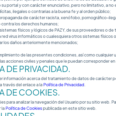
su portal y con carácter enunciativo, pero no limitativo, a no
ilícitas, ilegales o contrarias a la buena fe y al orden público;
 propaganda de carácter racista, xenófobo, pornográfico-ilega
o contra los derechos humanos;
 sistemas físicos y lógicos de PAZY, de sus proveedores o de 
la red virus informáticos o cualesquiera otros sistemas físicos
ar los daños anteriormente mencionados;
plimiento de las presentes condiciones, así como cualquier ut
 las acciones civiles y penales que le puedan corresponder e
CA DE PRIVACIDAD.
r información acerca del tratamiento de datos de carácter p
a través del enlace a la
Política de Privacidad
.
CA DE COOKIES.
ies para analizar la navegación del Usuario por su sitio web. P
 la
Política de Cookies
publicada en este sitio web.
ALIDADES.