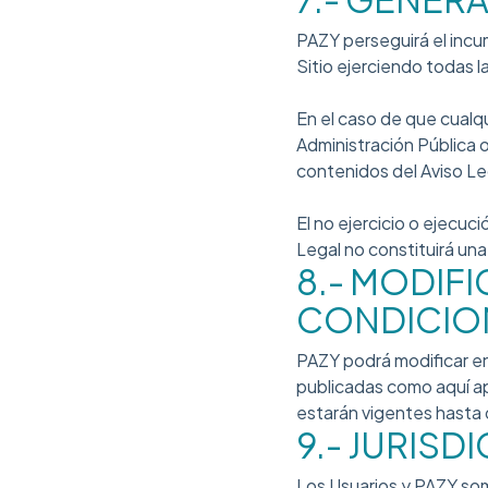
PAZY perseguirá el incum
Sitio ejerciendo todas 
En el caso de que cualqu
Administración Pública o
contenidos del Aviso Le
El no ejercicio o ejecu
Legal no constituirá un
8.- MODIF
CONDICIO
PAZY podrá modificar e
publicadas como aquí ap
estarán vigentes hasta
9.- JURISD
Los Usuarios y PAZY som