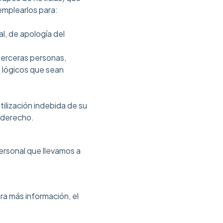
 emplearlos para:
l, de apología del
terceras personas,
 o lógicos que sean
ilización indebida de su
n derecho.
ersonal que llevamos a
ara más información, el