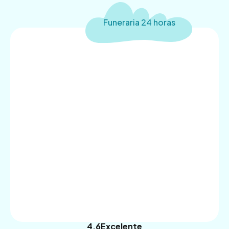
Funeraria 24 horas
4.9
Trustpilot
4.6
Excelente