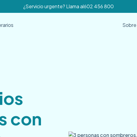
¿Servicio urgente? Llama al
602 456 800
erarios
Sobre
ios
s con