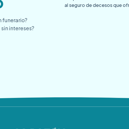
o
 funerario?
 sin intereses?