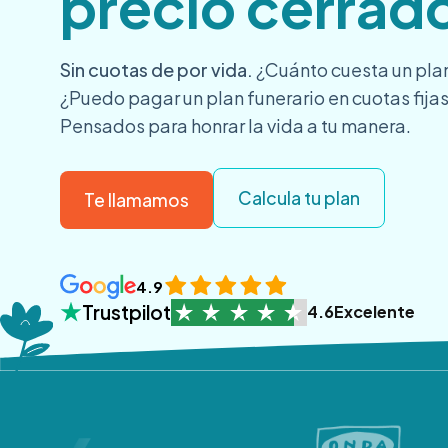
precio cerrad
Sin cuotas de por vida.
¿Cuánto cuesta un plan
¿Puedo pagar un plan funerario en cuotas fijas
Pensados para honrar la vida a tu manera.
Calcula tu plan
Te llamamos
4.9
Trustpilot
4.6
Excelente