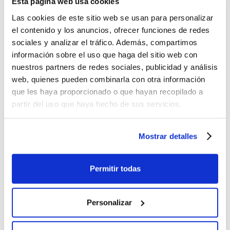
Esta página web usa cookies
1. ¿Por qué suben tanto los Seguros de
Las cookies de este sitio web se usan para personalizar
el contenido y los anuncios, ofrecer funciones de redes
Decesos con los años?
sociales y analizar el tráfico. Además, compartimos
Porque están diseñados con una
tabla evolutiva:
la
información sobre el uso que haga del sitio web con
cuota aumenta cada año a medida que envejeces.
nuestros partners de redes sociales, publicidad y análisis
2. ¿Puedo cambiarme de seguro si ya soy
web, quienes pueden combinarla con otra información
mayor?
que les haya proporcionado o que hayan recopilado a
Depende, ya que a partir de los 70 años, la mayoría de
partir del uso que haya hecho de sus servicios.
aseguradoras se niegan a aceptar nuevos clientes o
imponen condiciones más costosas.
Mostrar detalles
3. ¿Qué pasa si dejo de pagar un Seguro de
Decesos?
Permitir todas
Por lo general, pierdes todo lo que hayas pagado hasta
ese momento. El dinero no se acumula ni se devuelve.
4. ¿Cuánto cuesta realmente un funeral en
Personalizar
España?
Entre
3.500 € y 5.000 €
, según la OCU y estudios del