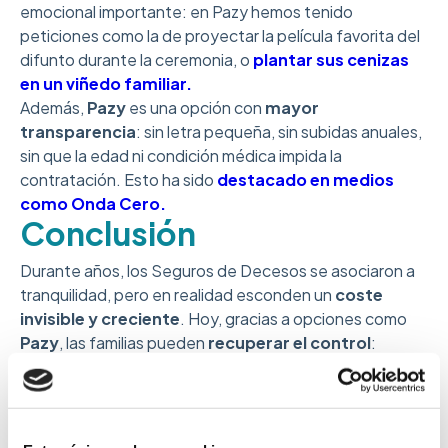
emocional importante: en Pazy hemos tenido
peticiones como la de proyectar la película favorita del
difunto durante la ceremonia, o
plantar sus cenizas
en un viñedo familiar.
Además,
Pazy
es una opción con
mayor
transparencia
: sin letra pequeña, sin subidas anuales,
sin que la edad ni condición médica impida la
contratación. Esto ha sido
destacado en medios
como Onda Cero.
Conclusión
Durante años, los Seguros de Decesos se asociaron a
tranquilidad, pero en realidad esconden un
coste
invisible y creciente
. Hoy, gracias a opciones como
Pazy
, las familias pueden
recuperar el control
:
decidir cómo quieren que sea su despedida y pagar
solo por lo que realmente necesitan.
Preguntas frecuentes