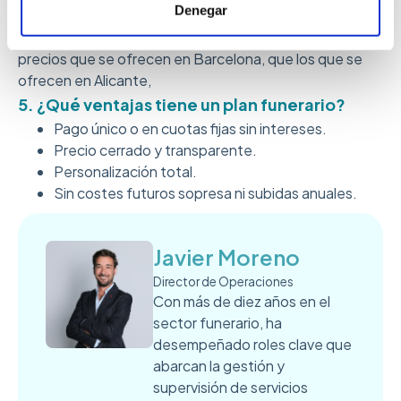
Denegar
sector. El precio siempre depende de la provincia y del
servicio que se quiera contratar, no son iguales los
precios que se ofrecen en Barcelona, que los que se
ofrecen en Alicante,
5. ¿Qué ventajas tiene un plan funerario?
Pago único o en cuotas fijas sin intereses.
Precio cerrado y transparente.
Personalización total.
Sin costes futuros sopresa ni subidas anuales.
Javier Moreno
Director de Operaciones
Con más de diez años en el
sector funerario, ha
desempeñado roles clave que
abarcan la gestión y
supervisión de servicios