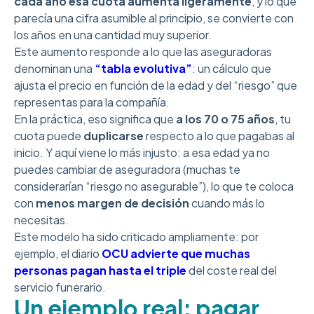
cada año esa cuota aumenta ligeramente
, y lo que
parecía una cifra asumible al principio, se convierte con
los años en una cantidad muy superior.
Este aumento responde a lo que las aseguradoras
denominan una
“tabla evolutiva”
: un cálculo que
ajusta el precio en función de la edad y del “riesgo” que
representas para la compañía.
En la práctica, eso significa que
a los 70 o 75 años
, tu
cuota puede
duplicarse
respecto a lo que pagabas al
inicio. Y aquí viene lo más injusto: a esa edad ya no
puedes cambiar de aseguradora (muchas te
considerarían “riesgo no asegurable”), lo que te coloca
con
menos margen de decisión
cuando más lo
necesitas.
Este modelo ha sido criticado ampliamente: por
ejemplo, el diario
OCU
advierte que muchas
personas pagan hasta el triple
del coste real del
servicio funerario.
Un ejemplo real: pagar