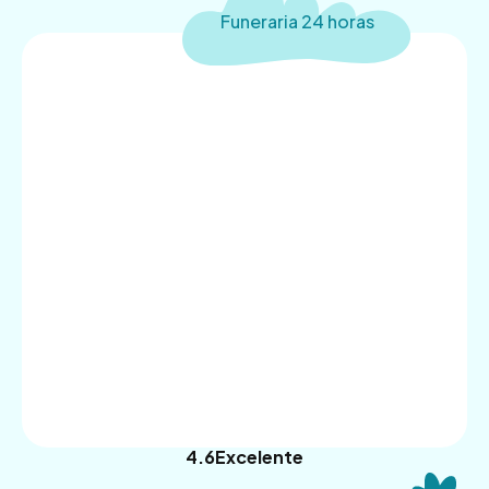
Funeraria 24 horas
4.9
Trustpilot
4.6
Excelente