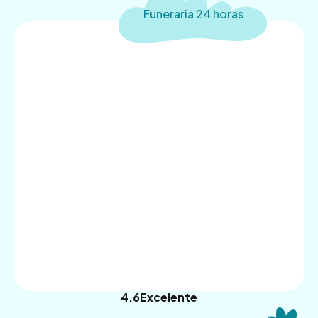
Funeraria 24 horas
4.9
Trustpilot
4.6
Excelente