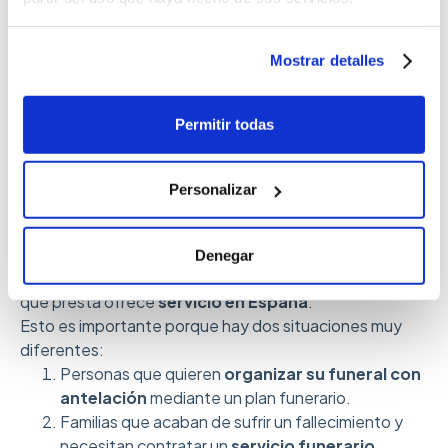
Mostrar detalles
Permitir todas
Pazy también es funeraria
Personalizar
24 horas en toda España
Pazy no solo ofrece
planes funerarios
Denegar
personalizados.
También es una
funeraria 24 horas
que presta ofrece
servicio en España
.
Esto es importante porque hay dos situaciones muy
diferentes:
Personas que quieren
organizar su funeral con
antelación
mediante un plan funerario.
Familias que acaban de sufrir un fallecimiento y
necesitan contratar un
servicio funerario