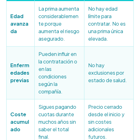
La prima aumenta
No hay edad
Edad
considerablemen
límite para
avanza
te porque
contratar. No es
da
aumenta el riesgo
una prima única
asegurado.
elevada.
Pueden influir en
la contratación o
Enferm
No hay
en las
edades
exclusiones por
condiciones
previas
estado de salud.
según la
compañía.
Sigues pagando
Precio cerrado
Coste
cuotas durante
desde el inicio y
acumul
muchos años sin
sin costes
ado
saber el total
adicionales
final.
futuros.