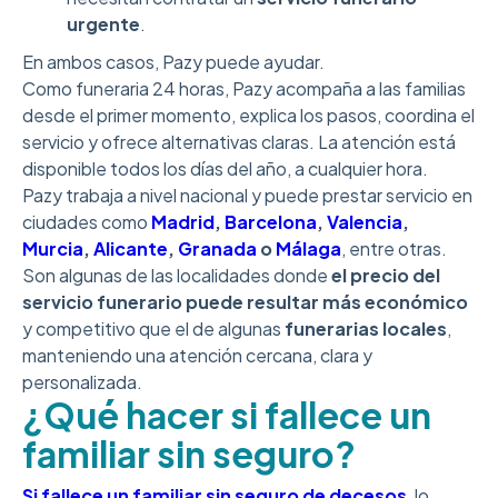
urgente
.
En ambos casos, Pazy puede ayudar.
Como funeraria 24 horas, Pazy acompaña a las familias
desde el primer momento, explica los pasos, coordina el
servicio y ofrece alternativas claras. La atención está
disponible todos los días del año, a cualquier hora.
Pazy trabaja a nivel nacional y puede prestar servicio en
ciudades como
Madrid
,
Barcelona
,
Valencia
,
Murcia
,
Alicante
,
Granada
o
Málaga
, entre otras.
Son algunas de las localidades donde
el precio del
servicio funerario puede resultar más económico
y competitivo que el de algunas
funerarias locales
,
manteniendo una atención cercana, clara y
personalizada.
¿Qué hacer si fallece un
familiar sin seguro?
Si fallece un familiar sin seguro de decesos
, lo