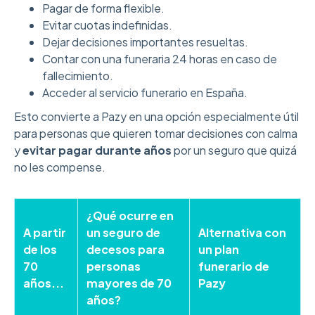
Pagar de forma flexible.
Evitar cuotas indefinidas.
Dejar decisiones importantes resueltas.
Contar con una funeraria 24 horas en caso de
fallecimiento.
Acceder al servicio funerario en España.
Esto convierte a Pazy en una opción especialmente útil
para personas que quieren tomar decisiones con calma
y
evitar pagar durante años
por un seguro que quizá
no les compense.
¿Qué ocurre en
A partir
un seguro de
Alternativa con
de los
decesos para
un plan
70
personas
funerario de
años...
mayores de 70
Pazy
años?