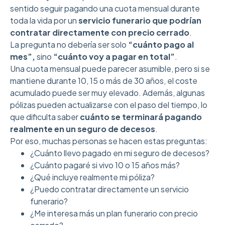
sentido seguir pagando una cuota mensual durante
toda la vida por un
servicio funerario que podrían
contratar directamente con precio cerrado
.
La pregunta no debería ser solo
“cuánto pago al
mes”,
sino
“cuánto voy a pagar en total”
.
Una cuota mensual puede parecer asumible, pero si se
mantiene durante 10, 15 o más de 30 años, el coste
acumulado puede ser muy elevado. Además, algunas
pólizas pueden actualizarse con el paso del tiempo, lo
que dificulta saber
cuánto se terminará pagando
realmente en un seguro de decesos
.
Por eso, muchas personas se hacen estas preguntas:
¿Cuánto llevo pagado en mi seguro de decesos?
¿Cuánto pagaré si vivo 10 o 15 años más?
¿Qué incluye realmente mi póliza?
¿Puedo contratar directamente un servicio
funerario?
¿Me interesa más un plan funerario con precio