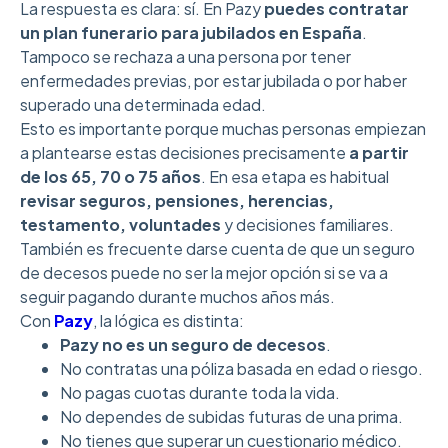
La respuesta es clara: sí. En Pazy
puedes contratar
un plan funerario para jubilados en España
.
Tampoco se rechaza a una persona por tener
enfermedades previas, por estar jubilada o por haber
superado una determinada edad.
Esto es importante porque muchas personas empiezan
a plantearse estas decisiones precisamente
a partir
de los 65, 70 o 75 años
. En esa etapa es habitual
revisar
seguros, pensiones, herencias,
testamento, voluntades
y decisiones familiares.
También es frecuente darse cuenta de que un seguro
de decesos puede no ser la mejor opción si se va a
seguir pagando durante muchos años más.
Con
Pazy
, la lógica es distinta:
Pazy no es un seguro de decesos
.
No contratas una póliza basada en edad o riesgo.
No pagas cuotas durante toda la vida.
No dependes de subidas futuras de una prima.
No tienes que superar un cuestionario médico.