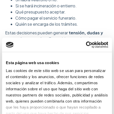
Si se hará incineración o entierro.
Qué presupuesto aceptar.
Cómo pagar el servicio funerario.
Quién se encarga de los trámites.
Estas decisiones pueden generar
tensión, dudas y
gastos inesperados
. En cambio, cuando existe un
plan funerario
, la familia sabe qué hacer y a quién
llamar.
Evita cargas económicas imprevistas.
Esta página web usa cookies
Deja claras tus preferencias.
Reduce decisiones difíciles a la familia.
Las cookies de este sitio web se usan para personalizar
Conoces el
precio final del servicio funerario
.
el contenido y los anuncios, ofrecer funciones de redes
Elegir una alternativa más transparente al seguro
sociales y analizar el tráfico. Además, compartimos
de decesos.
información sobre el uso que haga del sitio web con
Organizar el funeral con calma y sin presión.
nuestros partners de redes sociales, publicidad y análisis
web, quienes pueden combinarla con otra información
que les haya proporcionado o que hayan recopilado a
partir del uso que haya hecho de sus servicios.