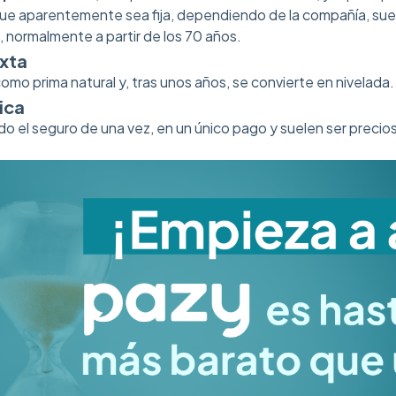
ue aparentemente sea fija, dependiendo de la compañía, suel
, normalmente a partir de los 70 años.
xta
mo prima natural y, tras unos años, se convierte en nivelada.
ica
o el seguro de una vez, en un único pago y suelen ser precio