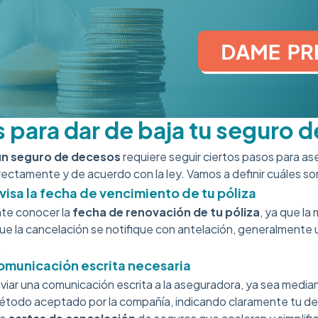
 para dar de baja tu seguro 
un seguro de decesos
requiere seguir ciertos pasos para as
ectamente y de acuerdo con la ley. Vamos a definir cuáles so
evisa la fecha de vencimiento de tu póliza
nte conocer la
fecha de renovación de tu póliza
, ya que la
ue la cancelación se notifique con antelación, generalmente 
.
omunicación escrita necesaria
iar una comunicación escrita a la aseguradora, ya sea mediant
método aceptado por la compañía, indicando claramente tu d