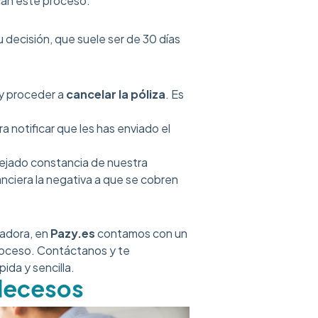
can este proceso.
u decisión, que suele ser de 30 días
 y proceder a
cancelar la póliza
. Es
 notificar que les has enviado el
dejado constancia de nuestra
anciera la negativa a que se cobren
radora, en
Pazy.es
contamos con un
roceso. Contáctanos y te
ida y sencilla.
 decesos