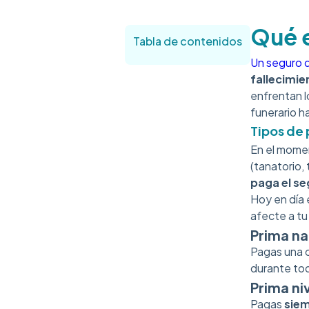
Qué e
Tabla de contenidos
Un seguro 
fallecimie
enfrentan l
funerario h
Tipos de 
En el mome
(tanatorio,
paga el s
Hoy en día 
afecte a t
Prima na
Pagas una c
durante tod
Prima ni
Pagas
siem