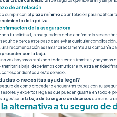
as
cartas de cancelación
de seguros que aceleran y simplifi
lazo de antelación
e cumplir con el
plazo mínimo
de antelación para notificar t
encimiento de la póliza.
onfirmación de la aseguradora
iada tu solicitud, la aseguradora debe confirmar la recepción
seguir de cerca este paso para evitar cualquier complicación.
 una recomendación es llamar directamente a la compañía para
a
proceder con la baja.
 una vez hayamos realizado todos estos trámites y hayamos 
 tramitar la baja, deberíamos comunicar a nuestra entidad fin
 correspondientes a este servicio.
dudas o necesitas ayuda legal?
s seguro de cómo proceder o encuentras trabas con tu asegu
sesores y expertos legales que pueden guiarte en todo el p
 a gestionar la
baja de tu seguro de decesos
de manera ráp
 la alternativa a tu seguro de