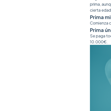
prima, aunq
cierta edad
Prima mi
Comienza co
Prima ún
Se paga tod
10.000€.