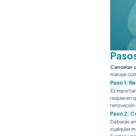
Pasos
Cancelar 
maneje corr
Paso 1: R
Es importa
requieren q
renovación
Paso 2: C
Deberás env
cualquier 