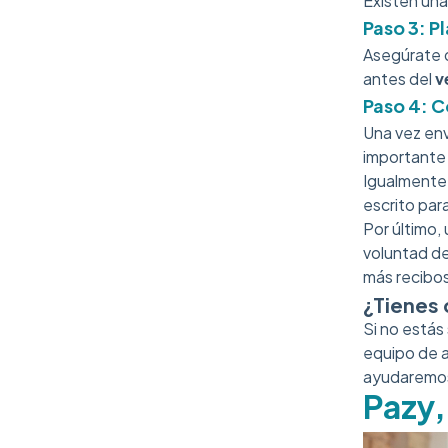
Existen un
Paso 3: P
Asegúrate d
antes del
v
Paso 4: C
Una vez env
importante 
Igualmente,
escrito par
Por último,
voluntad de
más recibos
¿Tienes 
Si no está
equipo de a
ayudaremos
Pazy,