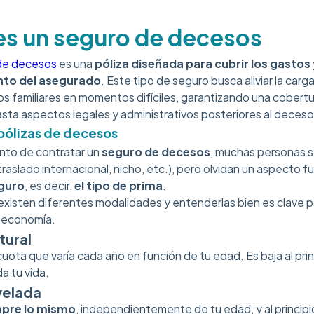
s un seguro de decesos
de decesos
es una
póliza diseñada para cubrir los gastos
nto del asegurado
. Este tipo de seguro busca aliviar la car
os familiares en momentos difíciles, garantizando una cobertu
asta aspectos legales y administrativos posteriores al deceso
pólizas de decesos
nto de contratar un
seguro de decesos
, muchas personas se
 traslado internacional, nicho, etc.), pero olvidan un aspecto
eguro
, es decir,
el tipo de prima
.
existen diferentes modalidades y entenderlas bien es clave 
u economía.
tural
uota que varía cada año en función de tu edad. Es baja al prin
a tu vida.
velada
pre lo mismo
, independientemente de tu edad, y al principio