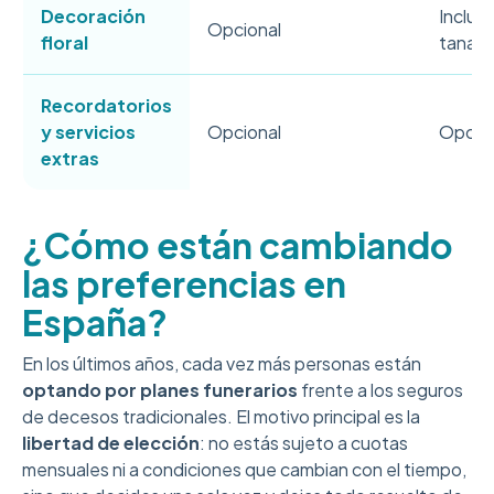
Decoración
Incluid
Opcional
floral
tanato
Recordatorios
y servicios
Opcional
Opcio
extras
¿Cómo están cambiando
las preferencias en
España?
En los últimos años, cada vez más personas están
optando por planes funerarios
frente a los seguros
de decesos tradicionales. El motivo principal es la
libertad de elección
: no estás sujeto a cuotas
mensuales ni a condiciones que cambian con el tiempo,