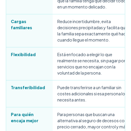
que la familia tenga que decidir todo
en un momento delicado.
Cargas
Reduce incertidumbre, evita
familiares
decisiones precipitadas y facilita que
la familia sepa exactamente qué hacer
cuando llegue el momento.
Flexibilidad
Está enfocado a elegir lo que
realmente se necesita, sin pagar por
servicios que no encajan con la
voluntad de la persona.
Transferibilidad
Puede transferirse a un familiar sin
costes adicionales si esa persona lo
necesita antes.
Para quién
Para personas que buscan una
encaja mejor
alternativa al seguro de decesos con
precio cerrado, mayor control y más