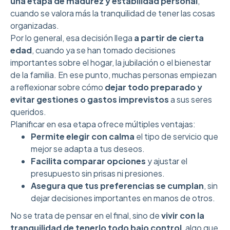
una etapa de madurez y estabilidad personal
,
cuando se valora más la tranquilidad de tener las cosas
organizadas.
Por lo general, esa decisión llega
a partir de cierta
edad
, cuando ya se han tomado decisiones
importantes sobre el hogar, la jubilación o el bienestar
de la familia. En ese punto, muchas personas empiezan
a reflexionar sobre cómo
dejar todo preparado y
evitar gestiones o gastos imprevistos
a sus seres
queridos.
Planificar en esa etapa ofrece múltiples ventajas:
Permite elegir con calma
el tipo de servicio que
mejor se adapta a tus deseos.
Facilita comparar opciones
y ajustar el
presupuesto sin prisas ni presiones.
Asegura que tus preferencias se cumplan
, sin
dejar decisiones importantes en manos de otros.
No se trata de pensar en el final, sino de
vivir con la
tranquilidad de tenerlo todo bajo control
, algo que