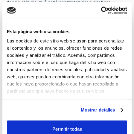
desde el inicio qué está contratando: si prefiere
incineración o entierro
, si desea
velatorio
,
ceremonia, féretro ecológico o premium, urna, trámites
administrativos o elementos de recuerdo. Esto permite
una mayor personalización y evita que la familia tenga
Esta página web usa cookies
que improvisar decisiones en un momento
Las cookies de este sitio web se usan para personalizar
emocionalmente complejo.
el contenido y los anuncios, ofrecer funciones de redes
sociales y analizar el tráfico. Además, compartimos
información sobre el uso que haga del sitio web con
Planes funerarios de Pazy
nuestros partners de redes sociales, publicidad y análisis
web, quienes pueden combinarla con otra información
Qué es
Una forma de dejar organizado el
que les haya proporcionado o que hayan recopilado a
servicio funerario con antelación,
partir del uso que haya hecho de sus servicios.
eligiendo los servicios que quieres
incluir y conociendo el precio desde el
primer momento.
Mostrar detalles
Forma de pago
Pago único o cuotas fijas hasta un
máximo de 10 años, sin intereses y
Permitir todas
con un precio cerrado.