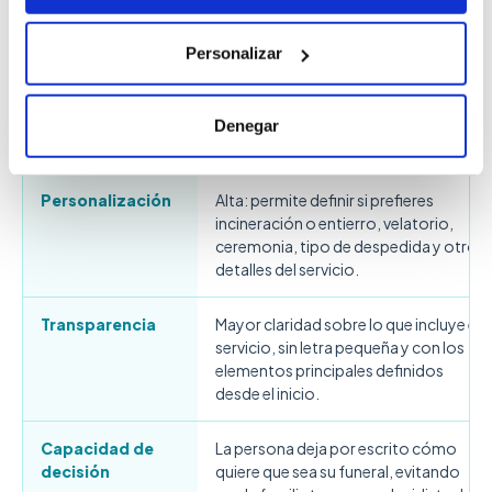
Ahorro
Permite controlar mejor el gasto
Personalizar
porque sabes desde el principio
cuánto cuesta el servicio y cuándo
terminarás de pagarlo. No existen
Denegar
gastos adicionales futuros.
Personalización
Alta: permite definir si prefieres
incineración o entierro, velatorio,
ceremonia, tipo de despedida y otros
detalles del servicio.
Transparencia
Mayor claridad sobre lo que incluye el
servicio, sin letra pequeña y con los
elementos principales definidos
desde el inicio.
Capacidad de
La persona deja por escrito cómo
decisión
quiere que sea su funeral, evitando