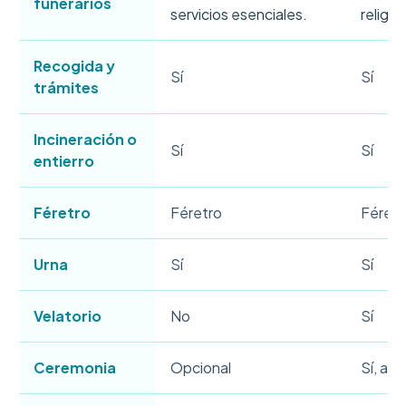
funerarios
servicios esenciales.
religio
Recogida y
Sí
Sí
trámites
Incineración o
Sí
Sí
entierro
Féretro
Féretro
Féretr
Urna
Sí
Sí
Velatorio
No
Sí
Ceremonia
Opcional
Sí, au